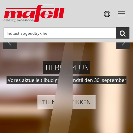
SAVEN, DER OPFYLDER
FREMTIDENS KRAV.
Den nye håndrundsav K 105 | K 105-18
ERFAR MERE