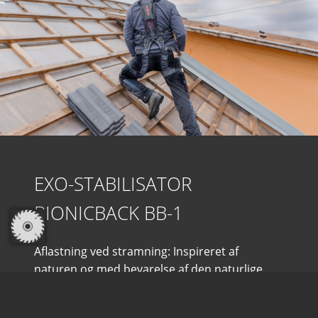
EXO-STABILISATOR
BIONICBACK BB-1
Aflastning ved stramning: Inspireret af
naturen og med bevarelse af den naturlige
struktur er BionicBack et kropsstøttet, bøje-
og løftehjælpemiddel.