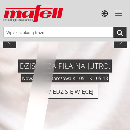
WSZECHSTRONNA, WYDAJNA,
PRECYZYJNA.
Nowa akumulatorowa frezarka do wręg NFU 50-18
DOWIEDZ SIĘ WIĘCEJ