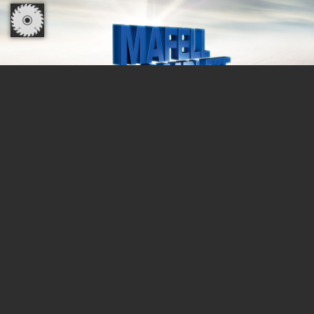
MAFELL-COMPLETE
Dzięki naszej 3-letniej gwarancji MAFELL
Complete możesz cieszyć się pełnym 36-
miesięcznym kompleksowym
bezpieczeństwem przed kosztami naprawy.