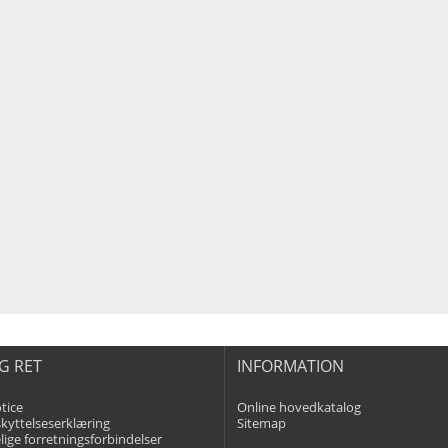
G RET
INFORMATION
tice
Online hovedkatalog
kyttelseserklæring
Sitemap
ige forretningsforbindelser