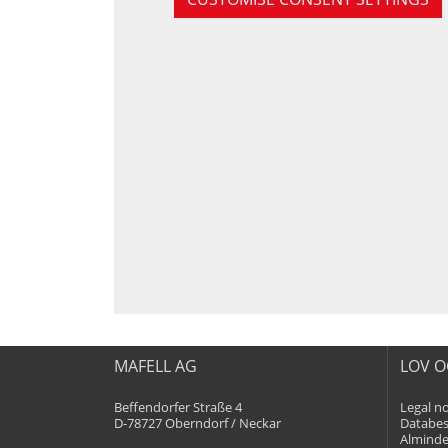
MAFELL AG
LOV O
Beffendorfer Straße 4
Legal no
D-78727 Oberndorf / Neckar
Databes
Almindel