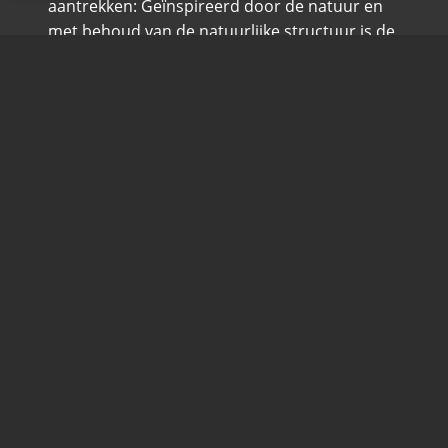
aantrekken: Geïnspireerd door de natuur en
met behoud van de natuurlijke structuur is de
BionicBack een lichaamsondersteunde buig-
en tilhulp.
MEER WETEN
NAAR DE WINKEL
10% OP TOEBEHOREN
Momenteel krijgt u 10% korting op uw
aankoop van accessoires.