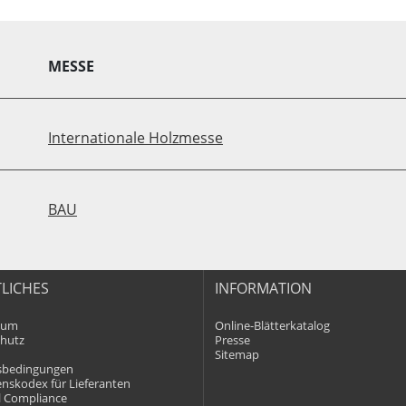
MESSE
Internationale Holzmesse
BAU
LICHES
INFORMATION
sum
Online-Blätterkatalog
hutz
Presse
Sitemap
sbedingungen
enskodex für Lieferanten
l Compliance