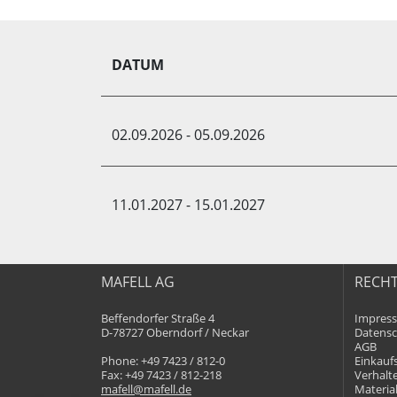
DATUM
02.09.2026 - 05.09.2026
11.01.2027 - 15.01.2027
MAFELL AG
RECHT
Beffendorfer Straße 4
Impres
D-78727 Oberndorf / Neckar
Datensc
AGB
Phone: +49 7423 / 812-0
Einkauf
Fax: +49 7423 / 812-218
Verhalt
mafell@mafell.de
Materia