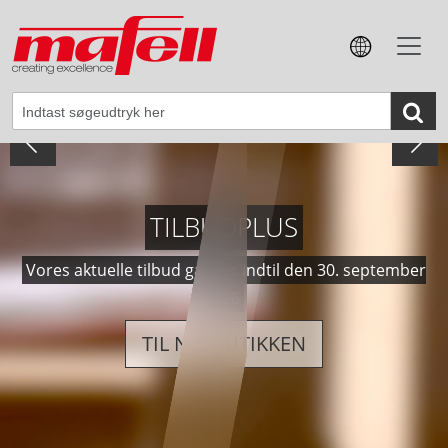
SAVEN, DER OPFYLDER
FREMTIDENS KRAV.
Den nye håndrundsav K 105 | K 105-18
ERFAR MERE