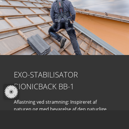
EXO-STABILISATOR
BIONICBACK BB-1
Aflastning ved stramning: Inspireret af
naturen og med bevarelse af den naturlige
struktur er BionicBack et kropsstøttet, bøje-
og løftehjælpemiddel.