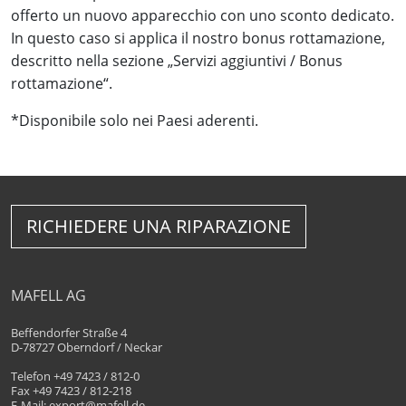
offerto un nuovo apparecchio con uno sconto dedicato.
In questo caso si applica il nostro bonus rottamazione,
descritto nella sezione „Servizi aggiuntivi / Bonus
rottamazione“.
*Disponibile solo nei Paesi aderenti.
RICHIEDERE UNA RIPARAZIONE
MAFELL AG
Beffendorfer Straße 4
D-78727 Oberndorf / Neckar
Telefon +49 7423 / 812-0
Fax +49 7423 / 812-218
E-Mail:
export@mafell.de