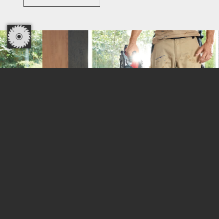
MAFELL AG
Beffendorfer Straße 4
D-78727 Oberndorf / Neckar
Telefon +49 7423 / 812-109