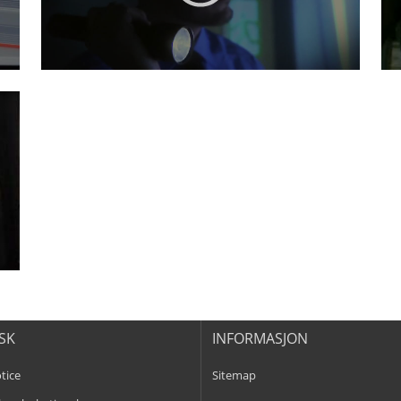
ISK
INFORMASJON
tice
Sitemap