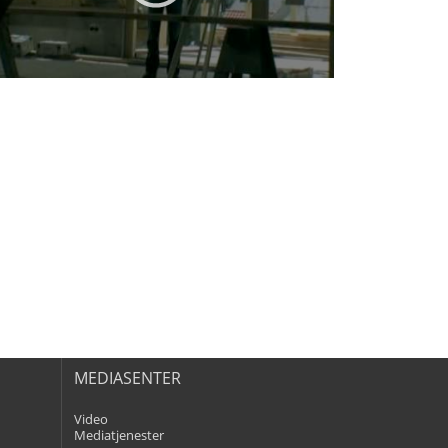
MEDIASENTER
Video
Mediatjenester